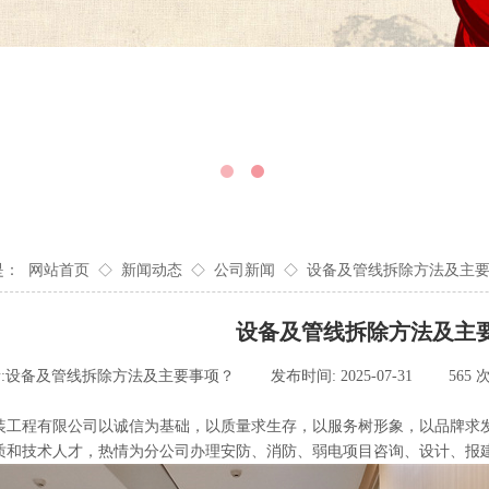
是：
网站首页
◇
新闻动态
◇
公司新闻
◇
设备及管线拆除方法及主
设备及管线拆除方法及主
:
设备及管线拆除方法及主要事项？
|
发布时间:
2025-07-31
|
565
装工程有限公司以诚信为基础，以质量求生存，以服务树形象，以品牌求
质和技术人才，热情为分公司办理安防、消防、弱电项目咨询、设计、报