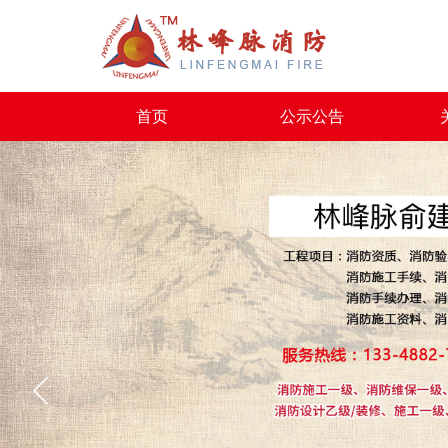
首页
公示公告